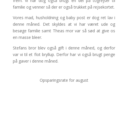
frem. Vi har dog også brugt en del på togrejser til
familie og venner så der er også trukket på rejsekortet.
Vores mad, husholdning og baby post er dog ret lav i
denne måned. Det skyldes at vi har været ude og
besøge familie samt Theas mor var så sød at give os
en masse bleer.
Stefans bror blev også gift i denne måned, og derfor
var vi til et flot bryllup. Derfor har vi også brugt penge
på gaver i denne måned.
Opsparingsrate for august