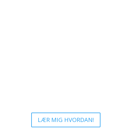
Vil du også gerne spare
mere op?
LÆR MIG HVORDAN!