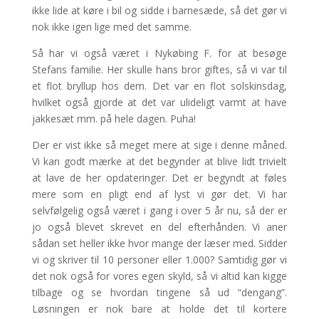
ikke lide at køre i bil og sidde i barnesæde, så det gør vi
nok ikke igen lige med det samme.
Så har vi også været i Nykøbing F. for at besøge
Stefans familie. Her skulle hans bror giftes, så vi var til
et flot bryllup hos dem. Det var en flot solskinsdag,
hvilket også gjorde at det var ulideligt varmt at have
jakkesæt mm. på hele dagen. Puha!
Der er vist ikke så meget mere at sige i denne måned.
Vi kan godt mærke at det begynder at blive lidt trivielt
at lave de her opdateringer. Det er begyndt at føles
mere som en pligt end af lyst vi gør det. Vi har
selvfølgelig også været i gang i over 5 år nu, så der er
jo også blevet skrevet en del efterhånden. Vi aner
sådan set heller ikke hvor mange der læser med. Sidder
vi og skriver til 10 personer eller 1.000? Samtidig gør vi
det nok også for vores egen skyld, så vi altid kan kigge
tilbage og se hvordan tingene så ud “dengang”.
Løsningen er nok bare at holde det til kortere