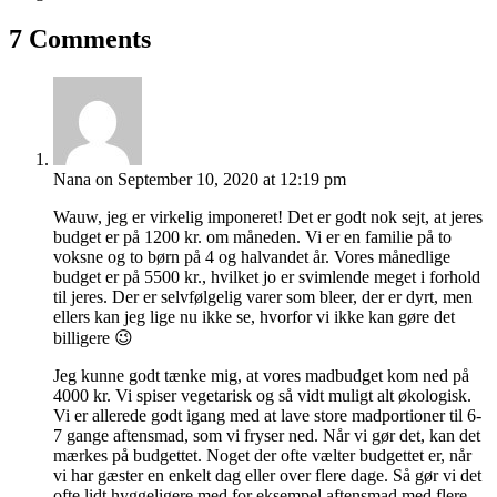
7 Comments
Nana
on September 10, 2020 at 12:19 pm
Wauw, jeg er virkelig imponeret! Det er godt nok sejt, at jeres
budget er på 1200 kr. om måneden. Vi er en familie på to
voksne og to børn på 4 og halvandet år. Vores månedlige
budget er på 5500 kr., hvilket jo er svimlende meget i forhold
til jeres. Der er selvfølgelig varer som bleer, der er dyrt, men
ellers kan jeg lige nu ikke se, hvorfor vi ikke kan gøre det
billigere 😉
Jeg kunne godt tænke mig, at vores madbudget kom ned på
4000 kr. Vi spiser vegetarisk og så vidt muligt alt økologisk.
Vi er allerede godt igang med at lave store madportioner til 6-
7 gange aftensmad, som vi fryser ned. Når vi gør det, kan det
mærkes på budgettet. Noget der ofte vælter budgettet er, når
vi har gæster en enkelt dag eller over flere dage. Så gør vi det
ofte lidt hyggeligere med for eksempel aftensmad med flere