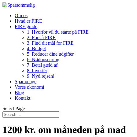
Om os
Hvad er FIRE
FIRE guide
1. Hvorfor vil du starte på FIRE
2. Forstå FIRE
3. Find dit mål for FIRE
4. Budget
5. Reducer dine udgifter
6. Nødopsparing
7. Betal gæld af
8. Investér
9. Nyd rejsen!
Spar penge
Vores økonomi
Blog
Kontakt
Select Page
1200 kr. om måneden på mad