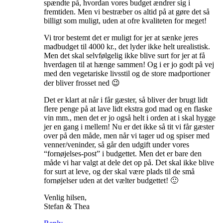
spændte på, hvordan vores budget ændrer sig i
fremtiden. Men vi bestræber os altid på at gøre det så
billigt som muligt, uden at ofre kvaliteten for meget!
Vi tror bestemt det er muligt for jer at sænke jeres
madbudget til 4000 kr., det lyder ikke helt urealistisk.
Men det skal selvfølgelig ikke blive surt for jer at få
hverdagen til at hænge sammen! Og i er jo godt på vej
med den vegetariske livsstil og de store madportioner
der bliver frosset ned 😉
Det er klart at når i får gæster, så bliver der brugt lidt
flere penge på at lave lidt ekstra god mad og en flaske
vin mm., men det er jo også helt i orden at i skal hygge
jer en gang i mellem! Nu er det ikke så tit vi får gæster
over på den måde, men når vi tager ud og spiser med
venner/veninder, så går den udgift under vores
“fornøjelses-post” i budgettet. Men det er bare den
måde vi har valgt at dele det op på. Det skal ikke blive
for surt at leve, og der skal være plads til de små
fornøjelser uden at det vælter budgettet! 🙂
Venlig hilsen,
Stefan & Thea