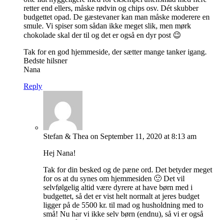
retter end ellers, måske rødvin og chips osv. Dét skubber
budgettet opad. De gæstevaner kan man måske moderere en
smule. Vi spiser som sådan ikke meget slik, men mørk
chokolade skal der til og det er også en dyr post 😉
Tak for en god hjemmeside, der sætter mange tanker igang.
Bedste hilsner
Nana
Reply
Stefan & Thea
on September 11, 2020 at 8:13 am
Hej Nana!
Tak for din besked og de pæne ord. Det betyder meget
for os at du synes om hjemmesiden 🙂 Det vil
selvfølgelig altid være dyrere at have børn med i
budgettet, så det er vist helt normalt at jeres budget
ligger på de 5500 kr. til mad og husholdning med to
små! Nu har vi ikke selv børn (endnu), så vi er også