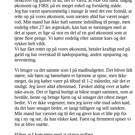
beskriver og guider til alt, der er værd, at vide om basic daglig
økonomi og FIRE på en meget enkel og forståelig måde.
Jeg har været sparsommelig i mange år med det ene formål, at
rette op på vores økonomi, som næsten altid har været noget
rod. Min mand har ikke haft samme indstilling til penge, men
endelig efter 27 års ægteskab, kan han se meningen med at
det at spare, er lige så stor en del af en god økonomi som at
tjene flere penge. Vi kører endelig efter samme kurs og det
rykker helt vildt.
Vi har fået rettet op på vores økonomi, betaler kraftigt ned på
gæld og har overskud til nødopsparing, anden opsparing og
investering.
Vi bruger ca det samme som I på madbudgettet. Det bliver lidt
større, når børn og børnebørn er hjemme at spise, men ikke
meget, da jeg køber varer på tilbud til 1-2 måneder, når det er
muligt. Jeg laver altid aftensmad. Tænker aldrig over at købe
take-away. Det er ligeså hurtigt at bikse noget sammen, som at
bestille, hente og bringe hjem og så smager det oftest meget
bedre. Vi er ikke vegetarer, men jeg laver ofte mad uden kød,
da det bare smager bedre, er langt billigere og self sundere.
Min mand har vænnet sig til det og giver kun et lille pip fra
sig i ny og næ, da han elsker kød. Først og fremmest spiser vi
for at blive mætte.
Håber at I fortsætter med at skrive indlæg.