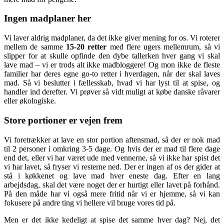
Ingen madplaner her
Vi laver aldrig madplaner, da det ikke giver mening for os. Vi roterer
mellem de samme
15-20 retter
med flere ugers mellemrum, så vi
slipper for at skulle opfinde den dybe tallerken hver gang vi skal
lave mad – vi er trods alt ikke madbloggere! Og mon ikke de fleste
familier har deres egne go-to retter i hverdagen, når der skal laves
mad. Så vi beslutter i fællesskab, hvad vi har lyst til at spise, og
handler ind derefter. Vi prøver så vidt muligt at købe danske råvarer
eller økologiske.
Store portioner er vejen frem
Vi foretrækker at lave en stor portion aftensmad, så der er nok mad
til 2 personer i omkring 3-5 dage. Og hvis der er mad til flere dage
end det, eller vi har været ude med vennerne, så vi ikke har spist det
vi har lavet, så fryser vi resterne ned. Der er ingen af os der gider at
stå i køkkenet og lave mad hver eneste dag. Efter en lang
arbejdsdag, skal det være noget der er hurtigt eller lavet på forhånd.
På den måde har vi også mere fritid når vi er hjemme, så vi kan
fokusere på andre ting vi hellere vil bruge vores tid på.
Men er det ikke kedeligt at spise det samme hver dag? Nej, det