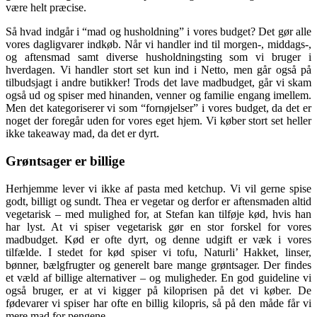
være helt præcise.
Så hvad indgår i “mad og husholdning” i vores budget? Det gør alle
vores dagligvarer indkøb. Når vi handler ind til morgen-, middags-,
og aftensmad samt diverse husholdningsting som vi bruger i
hverdagen. Vi handler stort set kun ind i Netto, men går også på
tilbudsjagt i andre butikker! Trods det lave madbudget, går vi skam
også ud og spiser med hinanden, venner og familie engang imellem.
Men det kategoriserer vi som “fornøjelser” i vores budget, da det er
noget der foregår uden for vores eget hjem. Vi køber stort set heller
ikke takeaway mad, da det er dyrt.
G
røntsager er billige
Herhjemme lever vi ikke af pasta med ketchup. Vi vil gerne spise
godt, billigt og sundt. Thea er vegetar og derfor er aftensmaden altid
vegetarisk – med mulighed for, at Stefan kan tilføje kød, hvis han
har lyst. At vi spiser vegetarisk gør en stor forskel for vores
madbudget. Kød er ofte dyrt, og denne udgift er væk i vores
tilfælde. I stedet for kød spiser vi tofu, Naturli’ Hakket, linser,
bønner, bælgfrugter og generelt bare mange grøntsager. Der findes
et væld af billige alternativer – og muligheder. En god guideline vi
også bruger, er at vi kigger på kiloprisen på det vi køber. De
fødevarer vi spiser har ofte en billig kilopris, så på den måde får vi
mere mad for pengene.