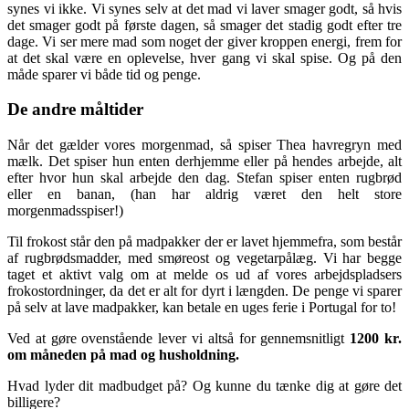
synes vi ikke. Vi synes selv at det mad vi laver smager godt, så hvis
det smager godt på første dagen, så smager det stadig godt efter tre
dage. Vi ser mere mad som noget der giver kroppen energi, frem for
at det skal være en oplevelse, hver gang vi skal spise. Og på den
måde sparer vi både tid og penge.
De andre måltider
Når det gælder vores morgenmad, så spiser Thea havregryn med
mælk. Det spiser hun enten derhjemme eller på hendes arbejde, alt
efter hvor hun skal arbejde den dag. Stefan spiser enten rugbrød
eller en banan, (han har aldrig været den helt store
morgenmadsspiser!)
Til frokost står den på madpakker der er lavet hjemmefra, som består
af rugbrødsmadder, med smøreost og vegetarpålæg. Vi har begge
taget et aktivt valg om at melde os ud af vores arbejdspladsers
frokostordninger, da det er alt for dyrt i længden. De penge vi sparer
på selv at lave madpakker, kan betale en uges ferie i Portugal for to!
Ved at gøre ovenstående lever vi altså for gennemsnitligt
1200 kr.
om måneden på mad og husholdning.
Hvad lyder dit madbudget på? Og kunne du tænke dig at gøre det
billigere?